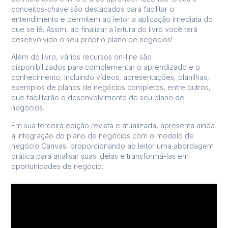
conceitos-chave são destacados para facilitar o
entendimento e permitem ao leitor a aplicação imediata do
que se lê. Assim, ao finalizar a leitura do livro você terá
desenvolvido o seu próprio plano de negócios!
Além do livro, vários recursos on-line são
disponibilizados para complementar o aprendizado e o
conhecimento, incluindo vídeos, apresentações, planilhas,
exemplos de planos de negócios completos, entre outros,
que facilitarão o desenvolvimento do seu plano de
negócios.
Em sua terceira edição revista e atualizada, apresenta ainda
a integração do plano de negócios com o modelo de
negócio Canvas, proporcionando ao leitor uma abordagem
prática para analisar suas ideias e transformá-las em
oportunidades de negócio.