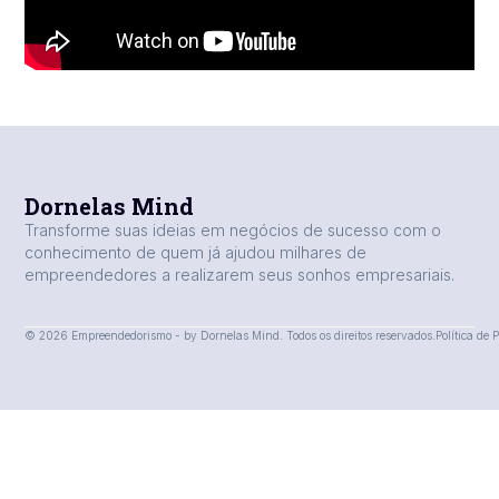
Dornelas Mind
Transforme suas ideias em negócios de sucesso com o
conhecimento de quem já ajudou milhares de
empreendedores a realizarem seus sonhos empresariais.
© 2026 Empreendedorismo - by Dornelas Mind. Todos os direitos reservados.
Política de 