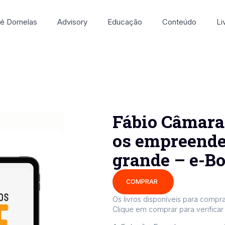
é Dornelas
Advisory
Educação
Conteúdo
Li
Fábio Câmara
os empreend
grande – e-B
COMPRAR
Os livros disponíveis para compra
Clique em comprar para verificar