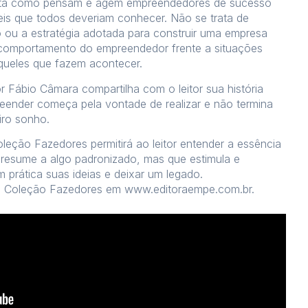
nta como pensam e agem empreendedores de sucesso
veis que todos deveriam conhecer. Não se trata de
 ou a estratégia adotada para construir uma empresa
comportamento do empreendedor frente a situações
aqueles que fazem acontecer.
Fábio Câmara compartilha com o leitor sua história
eender começa pela vontade de realizar e não termina
iro sonho.
leção Fazedores permitirá ao leitor entender a essência
 resume a algo padronizado, mas que estimula e
 prática suas ideias e deixar um legado.
 Coleção Fazedores em www.editoraempe.com.br.