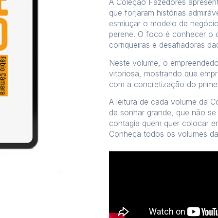
A Coleção Fazedores aprese
que forjaram histórias admirá
esmiuçar o modelo de negócio
perene. O foco é conhecer o 
corriqueiras e desafiadoras d
Neste volume, o empreendedor 
vitoriosa, mostrando que empr
com a concretização do prime
A leitura de cada volume da Co
de sonhar grande, que não se
contagia quem quer colocar em
Conheça todos os volumes da