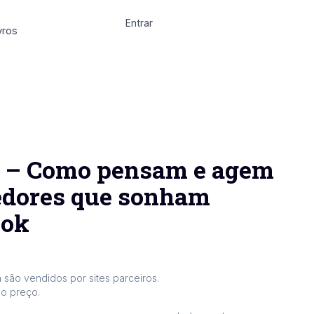
Entrar
vros
 – Como pensam e agem
edores que sonham
ook
 são vendidos por sites parceiros.
 o preço.