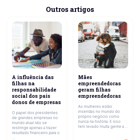
Outros artigos
A influência das
Mães
filhas na
empreendedoras
responsabilidade
geram filhas
social dos pais
empreendedoras
donos de empresas
As mulheres estão
inseridas no mundo do
O papel dos presidentes
próprio negócio como
de grandes empresas no
nunca na história. E isso
mundo atual não se
tem levado muita gente a ...
restringe apenas a trazer
resultado financeiro para o
...