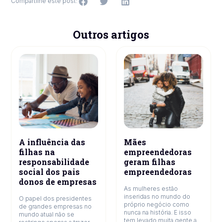
Compartilhe este post:
Outros artigos
A influência das
Mães
filhas na
empreendedoras
responsabilidade
geram filhas
social dos pais
empreendedoras
donos de empresas
As mulheres estão
inseridas no mundo do
O papel dos presidentes
próprio negócio como
de grandes empresas no
nunca na história. E isso
mundo atual não se
tem levado muita gente a ...