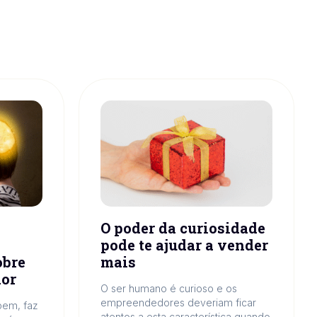
O poder da curiosidade
pode te ajudar a vender
obre
mais
dor
O ser humano é curioso e os
empreendedores deveriam ficar
bem, faz
atentos a esta característica quando