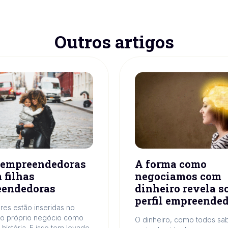
Outros artigos
 empreendedoras
A forma como
 filhas
negociamos com
eendedoras
dinheiro revela s
perfil empreende
res estão inseridas no
o próprio negócio como
O dinheiro, como todos sa
história. E isso tem levado