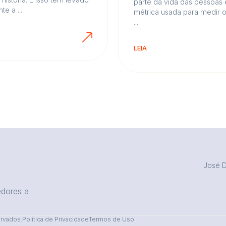
parte da vida das pessoas 
te a ...
métrica usada para medir 
...
LEIA
José D
edores a
rvados.
Política de Privacidade
Termos de Uso