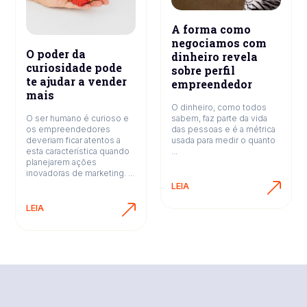
A forma como
negociamos com
O poder da
dinheiro revela
curiosidade pode
sobre perfil
te ajudar a vender
empreendedor
mais
O dinheiro, como todos
O ser humano é curioso e
sabem, faz parte da vida
os empreendedores
das pessoas e é a métrica
deveriam ficar atentos a
usada para medir o quanto
esta característica quando
...
planejarem ações
inovadoras de marketing. ...
LEIA
LEIA