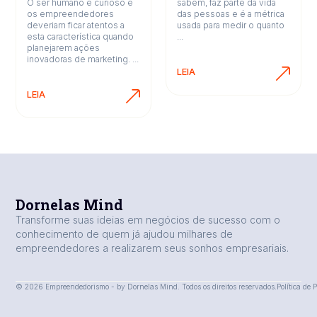
O ser humano é curioso e
sabem, faz parte da vida
os empreendedores
das pessoas e é a métrica
deveriam ficar atentos a
usada para medir o quanto
esta característica quando
...
planejarem ações
inovadoras de marketing. ...
LEIA
LEIA
Dornelas Mind
Transforme suas ideias em negócios de sucesso com o
conhecimento de quem já ajudou milhares de
empreendedores a realizarem seus sonhos empresariais.
© 2026 Empreendedorismo - by Dornelas Mind. Todos os direitos reservados.
Política de 