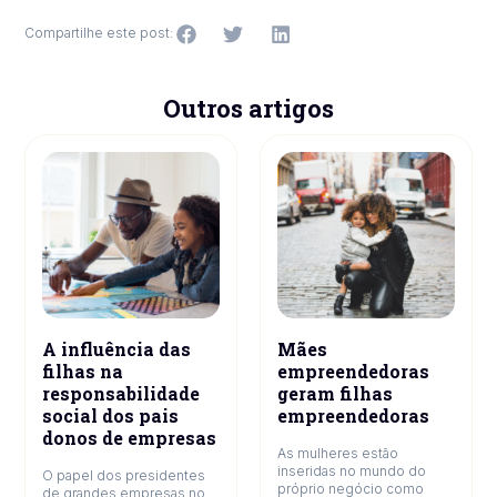
Compartilhe este post:
Outros artigos
A influência das
Mães
filhas na
empreendedoras
responsabilidade
geram filhas
social dos pais
empreendedoras
donos de empresas
As mulheres estão
inseridas no mundo do
O papel dos presidentes
próprio negócio como
de grandes empresas no